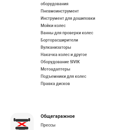
Накачка колес 
оборудования
ех
Разное
Пневмоинструмент
Инструмент для дошиповки
Оборудование S
Мойки колес
Инструмент JT
Ванны для проверки колес
Мотоадаптеры
Борторасширители
Универсальные
Вулканизаторы
Накачка колес и другое
Подъемники дл
Оборудование SIVIK
Мотоадаптеры
Правка дисков
Подъемники для колес
ование
Правка дисков
Общегаражное
Прессы