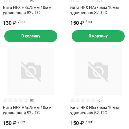
(0)
(0)
Накачка колес 
Бита HEX H8х75мм 10мм
Бита HEX H7х75мм 10мм
ех
Разное
удлиненная S2 JTC
удлиненная S2 JTC
Оборудование S
130 ₽
/ шт.
150 ₽
/ шт.
Инструмент JT
В корзину
В корзину
Мотоадаптеры
Универсальные
Подъемники дл
Правка дисков
ование
(0)
(0)
Бита HEX H6х75мм 10мм
Бита HEX H5х75мм 10мм
удлиненная S2 JTC
удлиненная S2 JTC
150 ₽
/ шт.
150 ₽
/ шт.