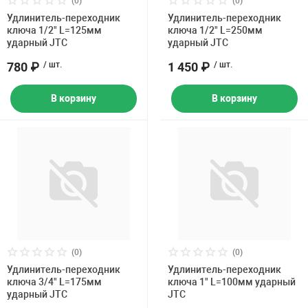
(0)
(0)
Накачка колес 
Удлинитель-переходник
Удлинитель-переходник
ех
Разное
ключа 1/2" L=125мм
ключа 1/2" L=250мм
ударный JTC
ударный JTC
Оборудование S
Инструмент JT
780 ₽
/ шт.
1 450 ₽
/ шт.
Мотоадаптеры
В корзину
В корзину
Универсальные
Подъемники дл
Правка дисков
ование
(0)
(0)
Удлинитель-переходник
Удлинитель-переходник
ключа 3/4" L=175мм
ключа 1" L=100мм ударный
ударный JTC
JTC