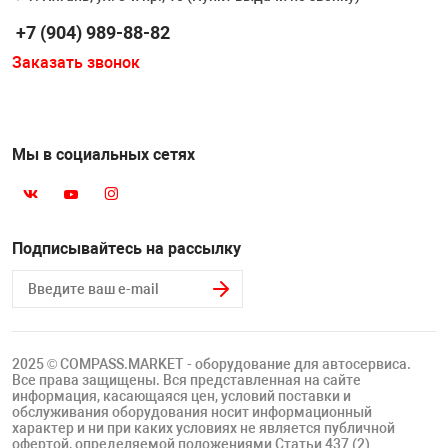
Накачка колес 
ех
+7 (904) 989-88-82
Разное
Заказать звонок
Оборудование S
Инструмент JT
Мотоадаптеры
Мы в социальных сетях
Универсальные
Подъемники дл
Подписывайтесь на рассылку
Правка дисков
ование
2025 © COMPASS.MARKET - оборудование для автосервиса.
Все права защищены. Вся представленная на сайте
информация, касающаяся цен, условий поставки и
обслуживания оборудования носит информационный
характер и ни при каких условиях не является публичной
офертой, определяемой положениями Статьи 437 (2)