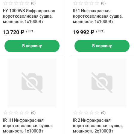
Накачка колес 
(0)
(0)
ех
Разное
FY-1000WS Инфракрасная
IR 1 Инфракрасная
коротковолновая сушка,
коротковолновая сушка,
мощность 1х1000Вт
мощность 1х1000Вт
Оборудование S
Инструмент JT
13 720 ₽
/ шт.
19 992 ₽
/ шт.
Мотоадаптеры
В корзину
В корзину
Универсальные
Подъемники дл
Правка дисков
ование
(0)
(0)
IR 1H Инфракрасная
IR 2 Инфракрасная
коротковолновая сушка,
коротковолновая сушка,
мощность 1х1000Вт
мощность 2х1000Вт