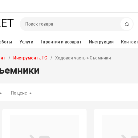
Пои
аботы
Услуги
Гарантия и возврат
Инструкции
Контак
ент
Инструмент JTC
Ходовая часть > Съемники
Съемники
По цене