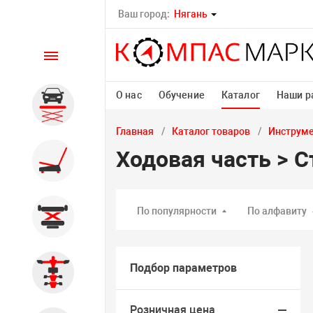
Ваш город:
Нягань
Каталог
О нас
Обучение
Каталог
Наши р
Автомобильные подъемники
Главная
Каталог товаров
Инструм
Ходовая часть > 
Шиномонтажное
оборудование
По популярности
По алфавиту
Общегаражное
Подбор параметров
Стенды сход-развал
Розничная цена