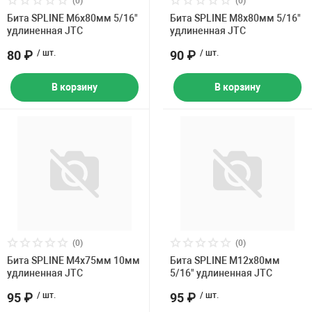
(0)
(0)
Накачка колес 
Бита SPLINE M6х80мм 5/16"
Бита SPLINE M8х80мм 5/16"
ех
Разное
удлиненная JTC
удлиненная JTC
Оборудование S
80 ₽
/ шт.
90 ₽
/ шт.
Инструмент JT
В корзину
В корзину
Мотоадаптеры
Универсальные
Подъемники дл
Правка дисков
ование
(0)
(0)
Бита SPLINE M4х75мм 10мм
Бита SPLINE M12х80мм
удлиненная JTC
5/16" удлиненная JTC
95 ₽
/ шт.
95 ₽
/ шт.