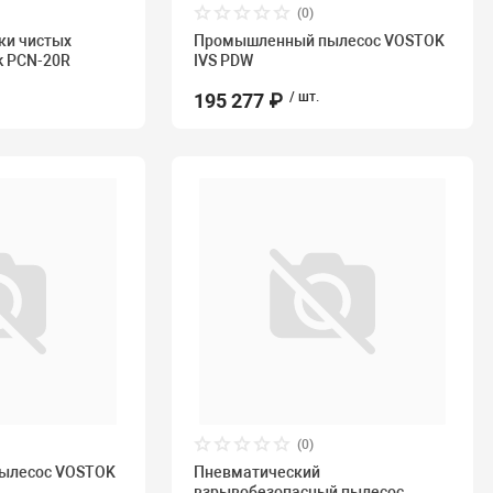
(0)
ки чистых
Промышленный пылесос VOSTOK
k PCN-20R
IVS PDW
195 277 ₽
/ шт.
(0)
ылесос VOSTOK
Пневматический
взрывобезопасный пылесос