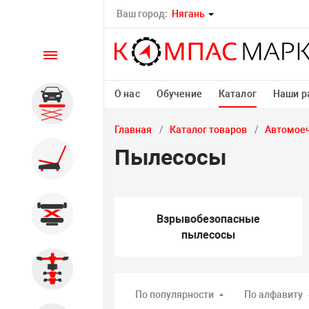
Ваш город:
Нягань
Каталог
О нас
Обучение
Каталог
Наши р
Автомобильные подъемники
Главная
Каталог товаров
Автомоеч
Пылесосы
Шиномонтажное
оборудование
Общегаражное
Взрывобезопасные
пылесосы
Стенды сход-развал
По популярности
По алфавиту