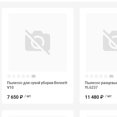
(0)
(0)
Пылесос для сухой уборки Bennett
Пылесос ранцевый
V10
YL6237
7 650 ₽
/ шт.
11 480 ₽
/ шт.