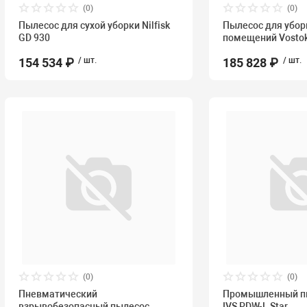
(0)
(0)
Пылесос для сухой уборки Nilfisk
Пылесос для убор
GD 930
помещений Vosto
154 534 ₽
/ шт.
185 828 ₽
/ шт.
(0)
(0)
Пневматический
Промышленный п
взрывобезопасный пылесос
IVS PDW-L Star