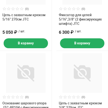
Накачка колес 
ех
Разное
(0)
(0)
Цепь с захватным крюком
Фиксатор для цепей
Оборудование S
5/16" 270см JTC
5/16",3/8" (2 фиксирующих
Инструмент JT
штифта) JTC
5 050 ₽
/ шт.
6 300 ₽
/ шт.
Мотоадаптеры
Универсальные
В корзину
В корзину
Подъемники дл
Правка дисков
ование
(0)
(0)
Основание шарового упора
Цепь с захватным крюком
JTC-8P104 с фиксирующими
3/8" 270см JTC