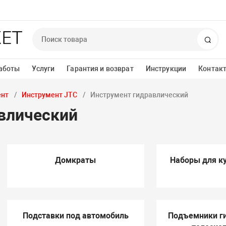
Пои
аботы
Услуги
Гарантия и возврат
Инструкции
Контак
ент
Инструмент JTC
Инструмент гидравлический
влический
Домкраты
Наборы для к
Подставки под автомобиль
Подъемники г