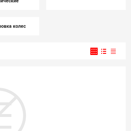
пические
ровка колес