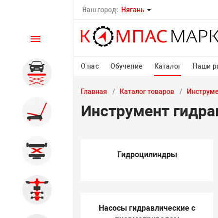
Ваш город:
Нягань
Каталог
О нас
Обучение
Каталог
Наши р
Автомобильные подъемники
Главная
Каталог товаров
Инструм
Инструмент гидра
Шиномонтажное
оборудование
Общегаражное
Гидроцилиндры
Стенды сход-развал
Насосы гидравлические с