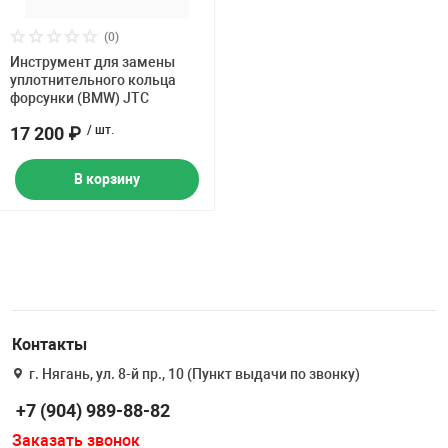
Накачка колес 
ех
Разное
(0)
Инструмент для замены
Оборудование S
уплотнительного кольца
Инструмент JT
форсунки (BMW) JTC
17 200 ₽
/ шт.
Мотоадаптеры
Универсальные
В корзину
Подъемники дл
Правка дисков
ование
Контакты
г. Нягань, ул. 8-й пр., 10 (Пункт выдачи по звонку)
+7 (904) 989-88-82
Заказать звонок