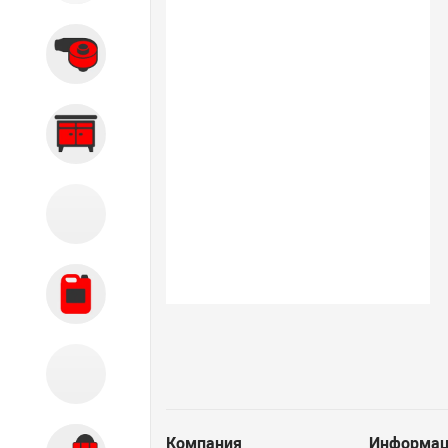
Вытяжные системы
Производственная мебель
Кузовной цех
Автохимия
Акции
Компания
Информац