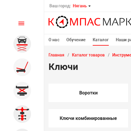
Ваш город:
Нягань
Каталог
О нас
Обучение
Каталог
Наши р
Автомобильные подъемники
Главная
Каталог товаров
Инструм
Ключи
Шиномонтажное
оборудование
Общегаражное
Воротки
Стенды сход-развал
Ключи комбинированные