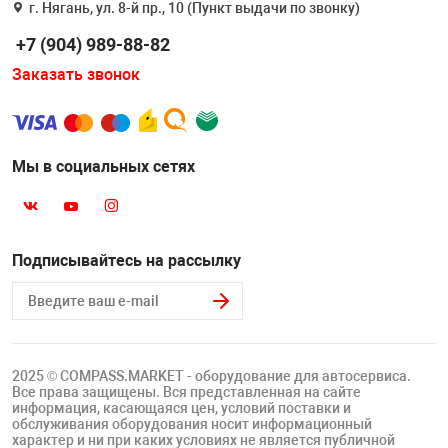
г. Нягань, ул. 8-й пр., 10 (Пункт выдачи по звонку)
Накачка колес 
ех
Разное
+7 (904) 989-88-82
Оборудование S
Заказать звонок
Инструмент JT
Мотоадаптеры
Универсальные
Мы в социальных сетях
Подъемники дл
Правка дисков
Подписывайтесь на рассылку
ование
2025 © COMPASS.MARKET - оборудование для автосервиса.
Все права защищены. Вся представленная на сайте
информация, касающаяся цен, условий поставки и
обслуживания оборудования носит информационный
характер и ни при каких условиях не является публичной