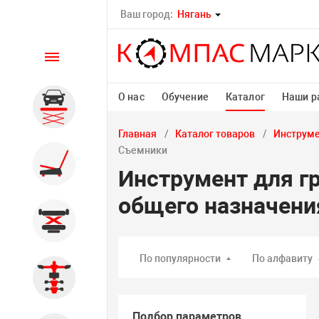
Ваш город:
Нягань
Каталог
О нас
Обучение
Каталог
Наши р
Автомобильные подъемники
Главная
Каталог товаров
Инструм
Съемники
Шиномонтажное
Инструмент для г
оборудование
общего назначени
Общегаражное
По популярности
По алфавиту
Стенды сход-развал
Подбор параметров