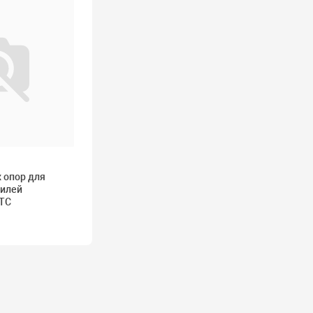
 опор для
билей
JTC