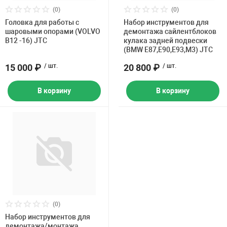
Накачка колес 
(0)
(0)
ех
Разное
Головка для работы с
Набор инструментов для
шаровыми опорами (VOLVO
демонтажа сайлентблоков
Оборудование S
B12 -16) JTC
кулака задней подвески
Инструмент JT
(BMW E87,E90,E93,M3) JTC
15 000 ₽
/ шт.
20 800 ₽
/ шт.
Мотоадаптеры
Универсальные
В корзину
В корзину
Подъемники дл
Правка дисков
ование
(0)
Набор инструментов для
демонтажа/монтажа