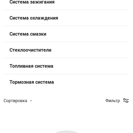
Система зажигания
Накачка колес 
ех
Разное
Система охлаждения
Оборудование S
Инструмент JT
Система смазки
Мотоадаптеры
Универсальные
Стеклоочистители
Подъемники дл
Топливная система
Правка дисков
Тормозная система
ование
Сортировка
Фильтр
Подбор параметров