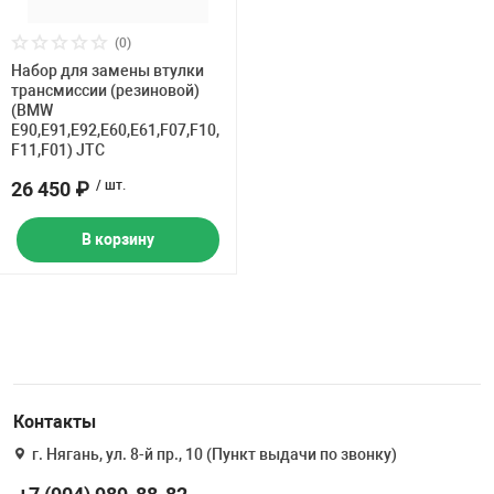
(0)
Набор для замены втулки
трансмиссии (резиновой)
(BMW
E90,E91,E92,E60,E61,F07,F10,
F11,F01) JTC
26 450 ₽
/ шт.
В корзину
Контакты
г. Нягань, ул. 8-й пр., 10 (Пункт выдачи по звонку)