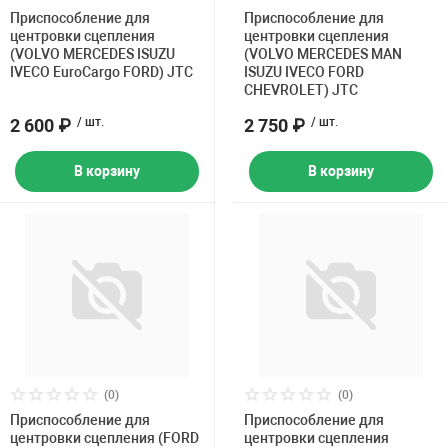
Накачка колес 
Приспособление для
Приспособление для
ех
Разное
центровки сцепления
центровки сцепления
(VOLVO MERCEDES ISUZU
(VOLVO MERCEDES MAN
IVECO EuroCargo FORD) JTC
ISUZU IVECO FORD
Оборудование S
CHEVROLET) JTC
Инструмент JT
2 600 ₽
/ шт.
2 750 ₽
/ шт.
Мотоадаптеры
Универсальные
В корзину
В корзину
Подъемники дл
Правка дисков
ование
(0)
(0)
Приспособление для
Приспособление для
центровки сцепления (FORD
центровки сцепления