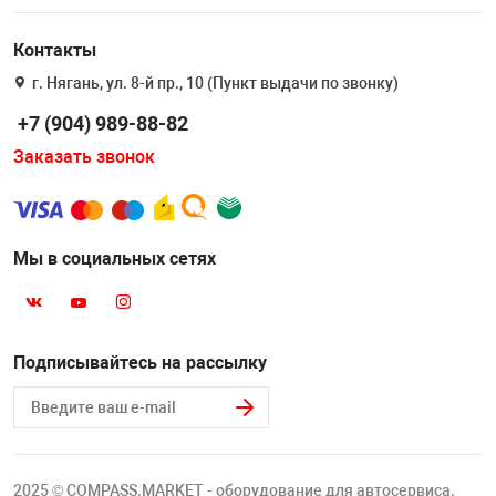
Накачка колес 
ех
Разное
Контакты
Оборудование S
г. Нягань, ул. 8-й пр., 10 (Пункт выдачи по звонку)
Инструмент JT
+7 (904) 989-88-82
Мотоадаптеры
Заказать звонок
Универсальные
Подъемники дл
Мы в социальных сетях
Правка дисков
ование
Подписывайтесь на рассылку
2025 © COMPASS.MARKET - оборудование для автосервиса.