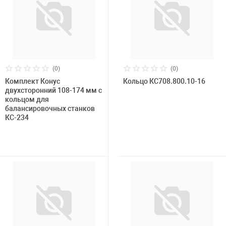
Накачка колес 
Розничная цена
ех
Разное
Оборудование S
Инструмент JT
Мотоадаптеры
(0)
(0)
Универсальные
Комплект Конус
Бренд
Кольцо КС708.800.10-16
двухсторонний 108-174 мм с
Подъемники дл
кольцом для
балансировочных станков
КС-234
Правка дисков
ование