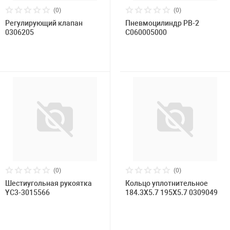
(0)
(0)
Регулирующий клапан
Пневмоцилиндр РВ-2
0306205
C060005000
(0)
(0)
Шестиугольная рукоятка
Кольцо уплотнительное
YC3-3015566
184.3X5.7 195X5.7 0309049