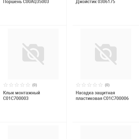
Поршень C00AQ35003
Джойстик 0306175
(0)
(0)
Клык монтажный
Насадка защитная
C01C700003
пластиковая С01С700006