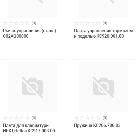
(0)
(0)
Рычаг управления (сталь)
Плата управления тормозом
C02AQ00000
и педалью КС920.001.00
(0)
(0)
Плата для клавиатуры
Пружина КС206.700.03
NEXT,Helios КС917.003.00