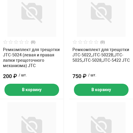
Накачка колес 
ех
Разное
Оборудование S
Инструмент JT
Мотоадаптеры
(0)
(0)
Универсальные
Ремкомплект для трещотки
Ремкомплект для трещотки
JTC-5024 (левая и правая
JTC-5022,JTC-5022B,JTC-
Подъемники дл
лапки трещоточного
5025,JTC-5028,JTC-5422 JTC
механизма) JTC
200 ₽
/ шт.
750 ₽
/ шт.
Правка дисков
ование
В корзину
В корзину