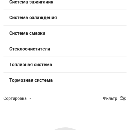
Система зажигания
Накачка колес 
ех
Разное
Система охлаждения
Оборудование S
Инструмент JT
Система смазки
Мотоадаптеры
Универсальные
Стеклоочистители
Подъемники дл
Топливная система
Правка дисков
Тормозная система
ование
Сортировка
Фильтр
Подбор параметров