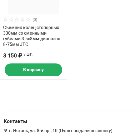
Накачка колес 
ех
Разное
(0)
Оборудование S
Съемник колец стопорных
Инструмент JT
330мм со сменными
губками 3.5х8мм диапазон
Мотоадаптеры
8-75мм JTC
Универсальные
3 150 ₽
/ шт.
Подъемники дл
В корзину
Правка дисков
ование
Контакты
г. Нягань, ул. 8-й пр., 10 (Пункт выдачи по звонку)