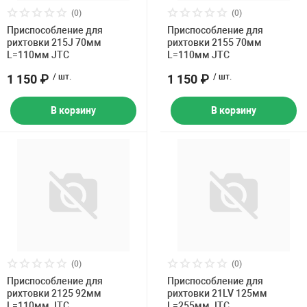
Накачка колес 
(0)
(0)
ех
Разное
Приспособление для
Приспособление для
рихтовки 215J 70мм
рихтовки 2155 70мм
Оборудование S
L=110мм JTC
L=110мм JTC
Инструмент JT
1 150 ₽
/ шт.
1 150 ₽
/ шт.
Мотоадаптеры
Универсальные
В корзину
В корзину
Подъемники дл
Правка дисков
ование
(0)
(0)
Приспособление для
Приспособление для
рихтовки 2125 92мм
рихтовки 21LV 125мм
L=110мм JTC
L=255мм JTC