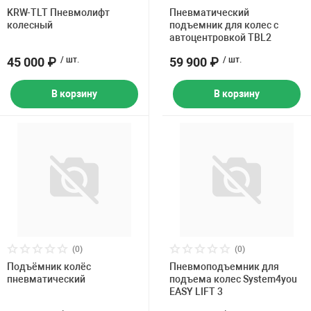
Накачка колес 
KRW-TLT Пневмолифт
Пневматический
ех
Разное
колесный
подъемник для колес с
автоцентровкой TBL2
Оборудование S
45 000 ₽
/ шт.
59 900 ₽
/ шт.
Инструмент JT
Мотоадаптеры
В корзину
В корзину
Универсальные
Подъемники дл
Правка дисков
ование
(0)
(0)
Подъёмник колёс
Пневмоподъемник для
пневматический
подъема колес System4you
EASY LIFT 3