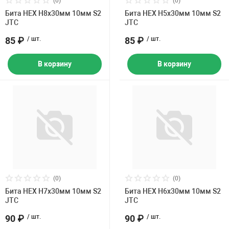
(0)
(0)
Накачка колес 
Бита HEX H8х30мм 10мм S2
Бита HEX H5х30мм 10мм S2
ех
Разное
JTC
JTC
Оборудование S
85 ₽
/ шт.
85 ₽
/ шт.
Инструмент JT
В корзину
В корзину
Мотоадаптеры
Универсальные
Подъемники дл
Правка дисков
ование
(0)
(0)
Бита HEX H7х30мм 10мм S2
Бита HEX H6х30мм 10мм S2
JTC
JTC
90 ₽
/ шт.
90 ₽
/ шт.