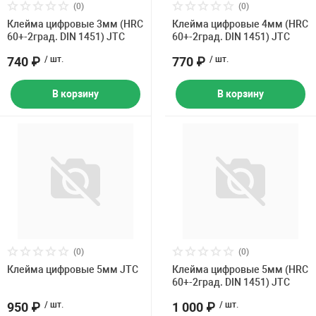
(0)
Накачка колес 
(0)
ех
Разное
Клейма цифровые 3мм (HRC
Клейма цифровые 4мм (HRC
60+-2град. DIN 1451) JTC
60+-2град. DIN 1451) JTC
Оборудование S
740 ₽
/ шт.
770 ₽
/ шт.
Инструмент JT
В корзину
В корзину
Мотоадаптеры
Универсальные
Подъемники дл
Правка дисков
ование
(0)
(0)
Клейма цифровые 5мм JTC
Клейма цифровые 5мм (HRC
60+-2град. DIN 1451) JTC
950 ₽
/ шт.
1 000 ₽
/ шт.