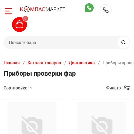
Назад
Назад
Назад
Назад
Назад
Назад
Назад
Назад
Назад
Назад
Назад
Назад
Назад
Назад
Назад
0
+7 (904)
Автомобильны
Шиномонтажное
Общегаражное
Стенды сход-р
Диагностика
Компрессорное
Грузовое обору
Обслуживание с
Автомоечное о
Инструмент
Вытяжные сис
Производствен
Кузовной цех
Автохимия
Запчасти
ьные подъемники
Двухстоечные 
Легковые бала
Прессы
Стенды развал
Диагностическ
Поршневые ко
Шиномонтажно
Установки для
Мойки самообс
Тележки инстр
Стационарные
Верстаки
Покрасочное о
Автошампуни
Различные зап
станки
Техновектор
радиаторов и 
Главная
Каталог товаров
Диагностика
Приборы прове
Приборы проверки фар
жное оборудование
Четырехстоечн
Краны
Приборы прове
Винтовые комп
Выпрессовщики
Мойки высоког
Ложементы дл
Рельсовые вы
Тележки
Стапели
Чистка и защит
Запчасти для 
Легковые шино
Стенды сход р
Диагностическ
Сортировка
Фильтр
ное
Ножничные по
Стойки трансм
Обслуживание 
Комплектующи
Грузовые стенд
Пеногенератор
Пневмоинстру
Вытяжки моби
Стеллажи, ящи
Пуско-зарядное
Очистители дви
Запчасти для 
сийск
Подкатные до
Стенды Hunter
Маслосменное 
скамейки
стендов
Подбор параметров
д-развал
Плунжерные п
Домкраты
Ультразвуковы
Аппараты для 
Осветительный
Разное
Измерительны
Уход и чистка с
Расходные мат
John Bean / Ho
Обслуживание
Аксессуары к в
Запчасти для а
Розничная цена
тележкам
оборудования
а
Подкатные под
Кантователи и
Для электриче
Пылесосы
Ключи
Шлифовально-
Обработка стек