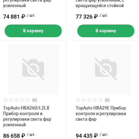
регулировки света фар
света фар усиленный, с
усиленный
вращающейся стойкой
74 881 ₽
/ шт.
77 326 ₽
/ шт.
В корзину
В корзину
(0)
(0)
TopAuto HBA26D/L2LX
TopAuto HBA29E Прибор
Прибор контроля и
контроля и регулировки
регулировки света фар
света фар
усиленный
86 658 ₽
/ шт.
94 435 ₽
/ шт.