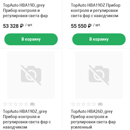
Накачка колес 
TopAuto HBA19D_grey
TopAuto HBA19DZ Прибор
ех
Разное
Прибор контроля и
контроля и регулировки
регулировки света фар
света фар с наводчиком
Оборудование S
53 328 ₽
/ шт.
55 550 ₽
/ шт.
Инструмент JT
Мотоадаптеры
В корзину
В корзину
Универсальные
Подъемники дл
Правка дисков
ование
(0)
(0)
TopAuto HBA19DZ_grey
TopAuto HBA26D_grey
Прибор контроля и
Прибор контроля и
регулировки света фар с
регулировки света фар
наводчиком
усиленный