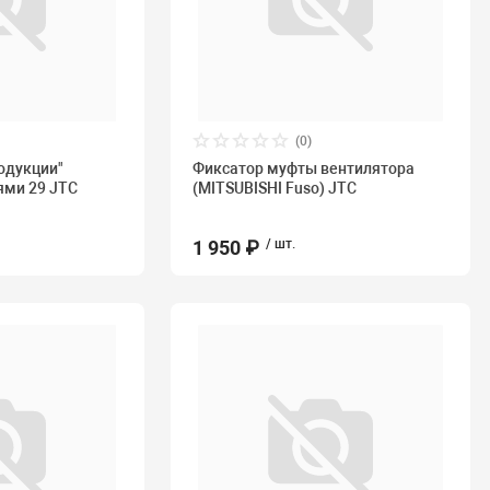
(0)
родукции"
Фиксатор муфты вентилятора
ями 29 JTC
(MITSUBISHI Fuso) JTC
1 950 ₽
/ шт.