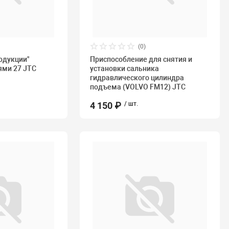
(0)
родукции"
Приспособление для снятия и
ями 27 JTC
установки сальника
гидравлического цилиндра
подъема (VOLVO FM12) JTC
4 150 ₽
/ шт.