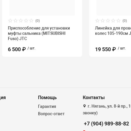
(0)
(0)
Приспособление для установки
Линейка для пров
муфты сальника (MITSUBISHI
колес 105-190см 
Fuso) JTC
6 500 ₽
/ шт.
19 550 ₽
/ шт.
ия
Помощь
Контакты
г. Нягань, ул. 8-й пр.,
Гарантия
звонку)
Вопрос-ответ
+7 (904) 989-88-82