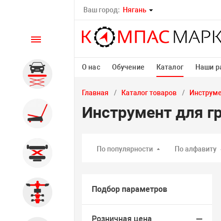
Ваш город:
Нягань
Каталог
О нас
Обучение
Каталог
Наши р
Автомобильные подъемники
Главная
Каталог товаров
Инструм
Инструмент для г
Шиномонтажное
оборудование
По популярности
По алфавиту
Общегаражное
Подбор параметров
Стенды сход-развал
Розничная цена