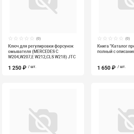
(0)
(0)
Ключ для регулировки форсунок
Книга "Каталог п
омывателя (MERCEDES C
полный с описани
W204,W207,E W212,CLS W218) JTC
1 250 ₽
/ шт.
1 650 ₽
/ шт.