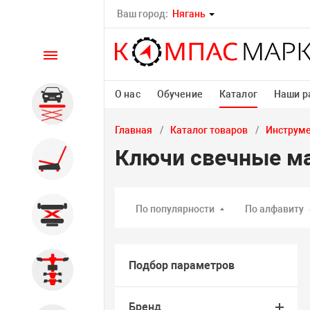
Ваш город:
Нягань
Каталог
О нас
Обучение
Каталог
Наши р
Автомобильные подъемники
Главная
Каталог товаров
Инструм
Ключи свечные м
Шиномонтажное
оборудование
По популярности
По алфавиту
Общегаражное
Подбор параметров
Стенды сход-развал
Бренд