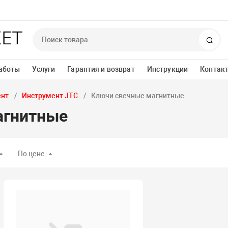
Пои
аботы
Услуги
Гарантия и возврат
Инструкции
Контак
ент
Инструмент JTC
Ключи свечные магнитные
агнитные
По цене