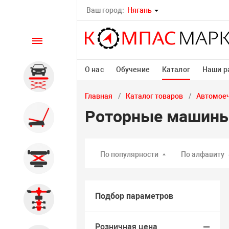
Ваш город:
Нягань
Каталог
О нас
Обучение
Каталог
Наши р
Автомобильные подъемники
Главная
Каталог товаров
Автомоеч
Роторные машин
Шиномонтажное
оборудование
По популярности
По алфавиту
Общегаражное
Подбор параметров
Стенды сход-развал
Розничная цена