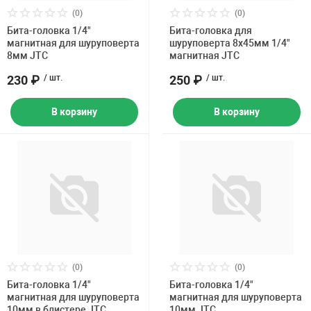
Накачка колес 
(0)
(0)
ех
Разное
Бита-головка 1/4"
Бита-головка для
магнитная для шуруповерта
шуруповерта 8х45мм 1/4"
Оборудование S
8мм JTC
магнитная JTC
Инструмент JT
230 ₽
/ шт.
250 ₽
/ шт.
Мотоадаптеры
Универсальные
В корзину
В корзину
Подъемники дл
Правка дисков
ование
(0)
(0)
Бита-головка 1/4"
Бита-головка 1/4"
магнитная для шуруповерта
магнитная для шуруповерта
10мм в блистере JTC
10мм JTC