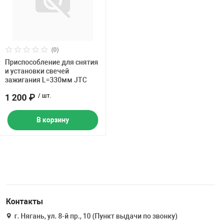
Комплекты ши
двигателя и КП
Стенды Tromme
Станции запра
машинки
оборудования
кондиционеров
Запчасти для о
ное оборудование
Траверсы, дом
Газоанализато
Дозатрон
Головки, трещо
Обработка шин 
PEAK
Проточка диско
Стенды РУУК Р
Полировальные
Пневмоинстру
Мойки деталей
(0)
борудование
Подъемники дл
Аксессуары
Отвертки, удар
Ароматизатор
Запчасти для о
Приспособление для снятия
Стяжки пружин
Все стенды
Инструменты и
и установки свечей
Инструмент дл
Водородные оч
зажигания L=330мм JTC
ие систем и агрегатов
Пневматически
Поломоечные 
Шарнирно-губц
Расходные мат
Запчасти для 
рг
Индукционные 
Аксессуары
1 200 ₽
/ шт.
Мойки колес
Различные сте
е оборудование
Парковочные с
Аккумуляторн
Нанокерамика
В корзину
Подкатные гай
Стенды развал
Ванны для пров
ROSSVIK
Стенды для оп
т
Аксессуары к 
Для двигателя,
Чистка металл
Лежаки
Борторасширит
системы
Ямные пути
Измерительны
Рихтовка
Вулканизаторы
Контакты
венная мебель
Съемники
г. Нягань, ул. 8-й пр., 10 (Пункт выдачи по звонку)