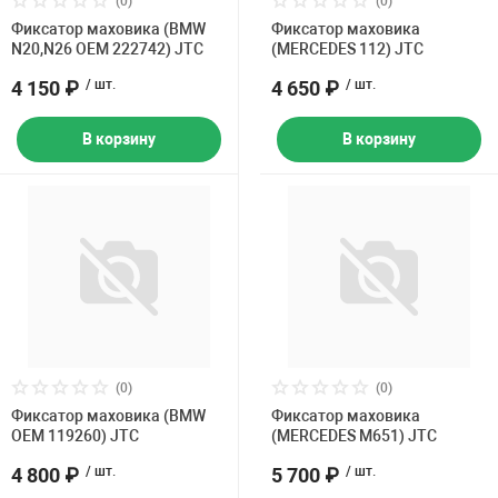
(0)
(0)
Накачка колес 
Фиксатор маховика (BMW
Фиксатор маховика
ех
Разное
N20,N26 OEM 222742) JTC
(MERCEDES 112) JTC
Оборудование S
4 150 ₽
/ шт.
4 650 ₽
/ шт.
Инструмент JT
В корзину
В корзину
Мотоадаптеры
Универсальные
Подъемники дл
Правка дисков
ование
(0)
(0)
Фиксатор маховика (BMW
Фиксатор маховика
OEM 119260) JTC
(MERCEDES M651) JTC
4 800 ₽
/ шт.
5 700 ₽
/ шт.