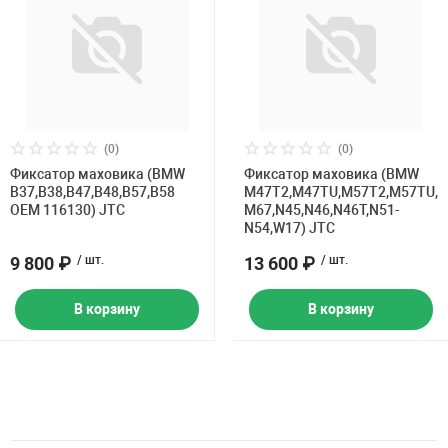
(0)
(0)
Фиксатор маховика (BMW
Фиксатор маховика (BMW
B37,B38,B47,B48,B57,B58
M47T2,M47TU,M57T2,M57TU,
OEM 116130) JTC
M67,N45,N46,N46T,N51-
N54,W17) JTC
9 800 ₽
/ шт.
13 600 ₽
/ шт.
В корзину
В корзину