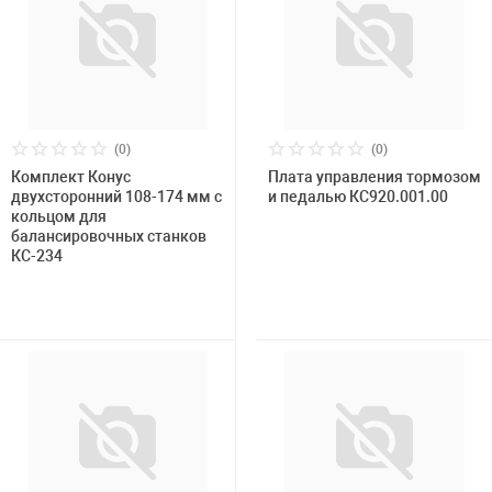
Накачка колес 
Розничная цена
ех
Разное
Оборудование S
Инструмент JT
Мотоадаптеры
(0)
(0)
Универсальные
Комплект Конус
Бренд
Плата управления тормозом
двухсторонний 108-174 мм с
и педалью КС920.001.00
Подъемники дл
кольцом для
балансировочных станков
КС-234
Правка дисков
ование