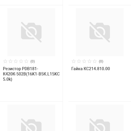
(0)
(0)
Резистор PDB181-
Гайка КС214.810.00
К420К-502В(16K1-В5К.L15KC
5.0k)