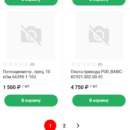
(0)
(0)
Потенциометр , прец. 10
Плата привода PUD_BASIC -
кОм 6639S-1-103
КС921.002.00-01
1 500 ₽
/ шт.
4 750 ₽
/ шт.
В корзину
В корзину
1
2