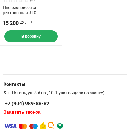
(0)
Накачка колес 
Пневмоприсоска
ех
Разное
рихтовочная JTC
Оборудование S
15 200 ₽
/ шт.
Инструмент JT
В корзину
Мотоадаптеры
Универсальные
Подъемники дл
Правка дисков
ование
Контакты
г. Нягань, ул. 8-й пр., 10 (Пункт выдачи по звонку)
+7 (904) 989-88-82
Заказать звонок