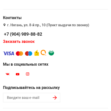
Накачка колес 
ех
Разное
Контакты
Оборудование S
Инструмент JT
г. Нягань, ул. 8-й пр., 10 (Пункт выдачи по звонку)
Мотоадаптеры
+7 (904) 989-88-82
Универсальные
Заказать звонок
Подъемники дл
Правка дисков
Мы в социальных сетях
ование
Подписывайтесь на рассылку