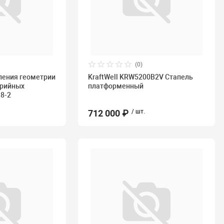
(0)
ления геометрии
KraftWell KRW5200B2V Стапель
арийных
платформенный
8-2
712 000 ₽
/ шт.