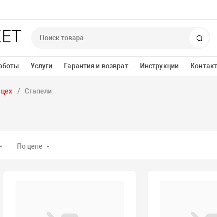
Пои
аботы
Услуги
Гарантия и возврат
Инструкции
Контак
 цех
Стапели
По цене