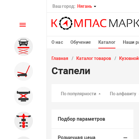
Ваш город:
Нягань
Каталог
О нас
Обучение
Каталог
Наши р
Автомобильные подъемники
Главная
Каталог товаров
Кузовной
Стапели
Шиномонтажное
оборудование
По популярности
По алфавиту
Общегаражное
Подбор параметров
Стенды сход-развал
Розничная цена