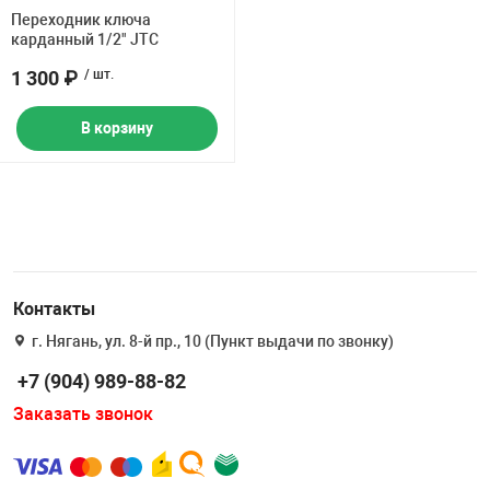
Накачка колес 
Переходник ключа
ех
Разное
карданный 1/2" JTC
1 300 ₽
/ шт.
Оборудование S
Инструмент JT
В корзину
Мотоадаптеры
Универсальные
Подъемники дл
Правка дисков
ование
Контакты
г. Нягань, ул. 8-й пр., 10 (Пункт выдачи по звонку)
+7 (904) 989-88-82
Заказать звонок