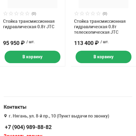
Накачка колес 
ех
Разное
(0)
(0)
Стойка трансмиссионная
Стойка трансмиссионная
Оборудование S
гидравлическая 0.8т JTC
гидравлическая 0.8т
Инструмент JT
телескопическая JTC
Мотоадаптеры
95 950 ₽
/ шт.
113 400 ₽
/ шт.
Универсальные
В корзину
В корзину
Подъемники дл
Правка дисков
ование
Контакты
г. Нягань, ул. 8-й пр., 10 (Пункт выдачи по звонку)
+7 (904) 989-88-82