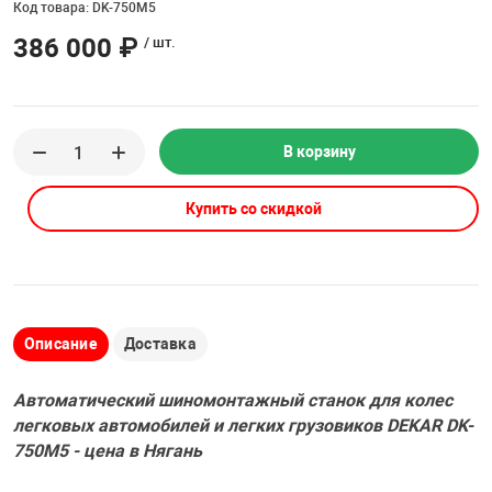
Код товара: DK-750M5
Накачка колес 
ех
Разное
386 000 ₽
/ шт.
Оборудование S
Инструмент JT
Мотоадаптеры
В корзину
Универсальные
Купить со скидкой
Подъемники дл
Правка дисков
ование
Описание
Доставка
Автоматический шиномонтажный станок для колес
легковых автомобилей и легких грузовиков DEKAR DK-
750M5 - цена в Нягань