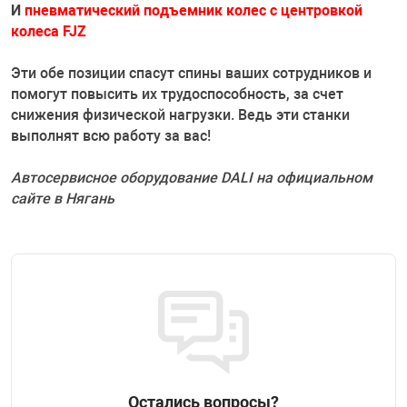
Накачка колес 
И
пневматический подъемник колес с центровкой
ех
Разное
колеса FJZ
Оборудование S
Эти обе позиции спасут спины ваших сотрудников и
Инструмент JT
помогут повысить их трудоспособность, за счет
снижения физической нагрузки. Ведь эти станки
Мотоадаптеры
выполнят всю работу за вас!
Универсальные
Автосервисное оборудование DALI на официальном
Подъемники дл
сайте в Нягань
Правка дисков
ование
Остались вопросы?