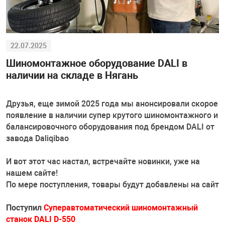
Комплекты ши
двигателя и КП
Стенды Tromme
Станции запра
машинки
оборудования
кондиционеров
Запчасти для о
ное оборудование
Траверсы, дом
Газоанализато
Дозатрон
Головки, трещо
Обработка шин 
PEAK
Проточка диско
Стенды РУУК Р
Полировальные
Пневмоинстру
Мойки деталей
22.07.2025
борудование
Подъемники дл
Аксессуары
Отвертки, удар
Ароматизатор
Запчасти для о
Шиномонтажное оборудование DALI в
Стяжки пружин
Все стенды
Инструменты и
наличии на складе в Нягань
Инструмент дл
Водородные оч
ие систем и агрегатов
Пневматически
Поломоечные 
Шарнирно-губц
Расходные мат
Запчасти для 
рг
Индукционные 
Аксессуары
Друзья, еще зимой 2025 года мы анонсировали скорое
Мойки колес
Различные сте
появление в наличии супер крутого шиномонтажного и
е оборудование
Парковочные с
Аккумуляторн
Нанокерамика
Подкатные гай
Стенды развал
балансировочного оборудования под брендом DALI от
Ванны для пров
ROSSVIK
Стенды для оп
завода Daliqibao
т
Аксессуары к 
Для двигателя,
Чистка металл
Лежаки
И вот этот час настал, встречайте новинки, уже на
Борторасширит
нашем сайте!
системы
Ямные пути
Измерительны
По мере поступления, товары будут добавлены на сайт
Рихтовка
Вулканизаторы
Поступил
Суперавтоматический шиномонтажный
венная мебель
Съемники
станок DALI D-550